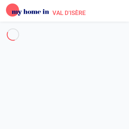
VAL D'ISÈRE
Voir toutes les photos
Aperçu
Description
Carte
Tarifs et disponibilités
Avis (3)
Accueil
Location appartement Val d'Isère
Appartement 5 chambres Val-d'isère
Appartement 5 chambres Val-
d'isère