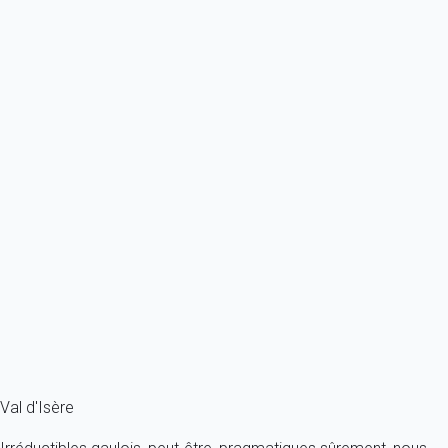
À partir de
686€
/nuit
Ref : 87932
Previous
Next
Classique
Appartement entièrement rénové de très bon standing proche des
départs pour...
France - Alpes - Savoie - Val-d'Isère
4 personnes - 1 chambre - 1 salle de bain
À partir de
200€
/nuit
Ref : 18579
Fermer
Val d'Isère