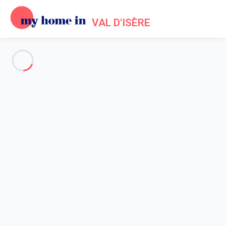
VAL D'ISÈRE
Voir toutes les photos
Aperçu
Description
Carte
Tarifs et disponibilités
Avis (6)
Accueil
Location appartement Val d'Isère
Appartement 4 chambres Val-d'isère
Appartement 4 chambres Val-
d'isère