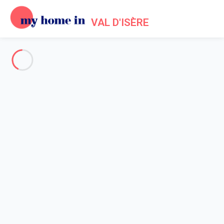
VAL D'ISÈRE
Voir toutes les photos
Aperçu
Description
Carte
Tarifs et disponibilités
Accueil
Location appartement Val d'Isère
Appartement 1 chambre Val-d'isère
Appartement 1 chambre Val-
d'isère