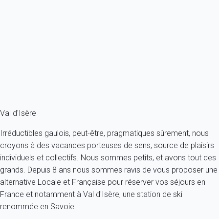
Trois pièces duplex de 40m2 pouvant accueillir 4 personnes Au 3°
étage de la...
France - Alpes - Savoie - Val-d'Isère
4 personnes - 2 chambres - 1 salle de bain
À partir de
273€
/nuit
Ref : 82652
Fermer
Val d'Isère
Irréductibles gaulois, peut-être, pragmatiques sûrement, nous
croyons à des vacances porteuses de sens, source de plaisirs
individuels et collectifs. Nous sommes petits, et avons tout des
grands. Depuis 8 ans nous sommes ravis de vous proposer une
alternative Locale et Française pour réserver vos séjours en
France et notamment à Val d'Isère, une station de ski
renommée en Savoie.