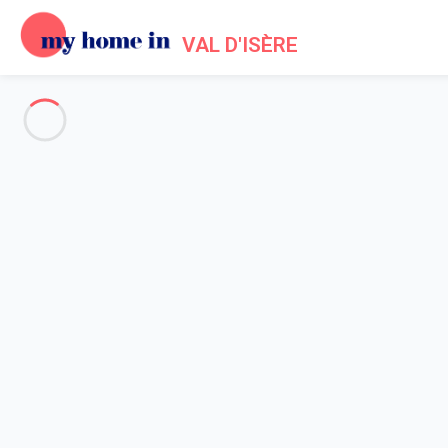
VAL D'ISÈRE
Voir toutes les photos
Aperçu
Description
Carte
Tarifs et disponibilités
Avis (9)
Accueil
Location appartement Val d'Isère
Appartement 3 chambres Val-d'isère
Appartement 3 chambres Val-d'