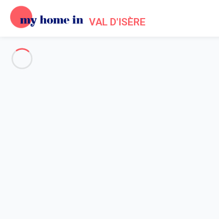
VAL D'ISÈRE
Voir toutes les photos
Aperçu
Description
Carte
Tarifs et disponibilités
Avis (5)
Accueil
Location appartement Val d'Isère
Appartement 4 chambres Val-d'isère
Appartement 4 chambres Val-d'