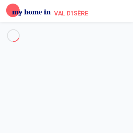
VAL D'ISÈRE
Voir toutes les photos
Aperçu
Description
Carte
Tarifs et disponibilités
Accueil
Location appartement Val d'Isère
Appartement Val-d'isère
Appartement Val-d'isère
Studio proche des remontées