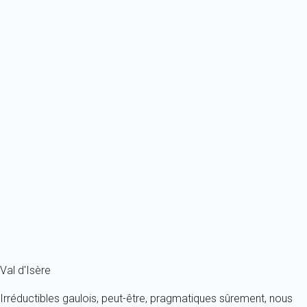
À partir de
466€
/nuit
Ref : 95010
Previous
Next
Contemporain
Décoration haut de gamme pour ce duplex dans le quartier résidentiel
du petit...
France - Alpes - Savoie - Val-d'Isère
10 personnes - 4 chambres - 4 salles de bain
À partir de
957€
/nuit
Ref : 18179
Fermer
Val d'Isère
Irréductibles gaulois, peut-être, pragmatiques sûrement, nous