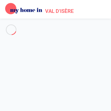
VAL D'ISÈRE
Voir toutes les photos
Aperçu
Description
Carte
Tarifs et disponibilités
Accueil
Location appartement Val d'Isère
Appartement 1 chambre Val-d'isère
Appartement 1 chambre Val-
d'isère