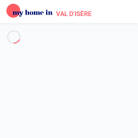
VAL D'ISÈRE
Voir toutes les photos
Aperçu
Description
Carte
Tarifs et disponibilités
Accueil
Location appartement Val d'Isère
Appartement Val-d'isère
Appartement Val-d'isère
Studio de 23 m2 pouvant accueillir 2