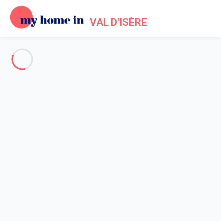
VAL D'ISÈRE
Voir toutes les photos
Aperçu
Description
Carte
Tarifs et disponibilités
Avis (9)
Accueil
Location chalet Val d'Isère
Chalet 4 chambres Val-d'isère
Chalet 4 chambres Val-d'isère