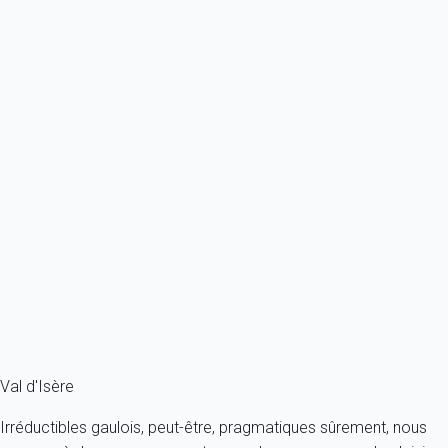
À partir de
412€
/nuit
Ref : 18752
Previous
Next
Premium
Chalet en plein centre de Val d'Isère, unique
France - Alpes - Savoie - Val-d'Isère
12 personnes - 6 chambres - 6 salles de bain
À partir de
2 071€
/nuit
Ref : 18162
Fermer
Val d'Isère
Irréductibles gaulois, peut-être, pragmatiques sûrement, nous